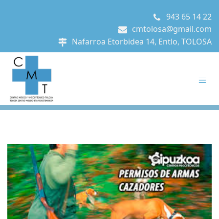
943 65 14 22
cmtolosa@gmail.com
Nafarroa Etorbidea 14, Entlo, TOLOSA