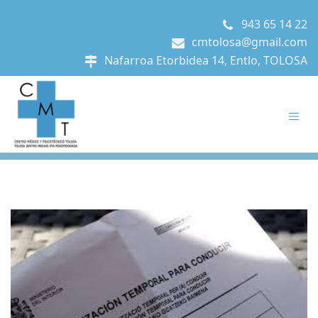
943 65 14 22
cmtolosa@gmail.com
Nafarroa Etorbidea 14, Entlo, TOLOSA