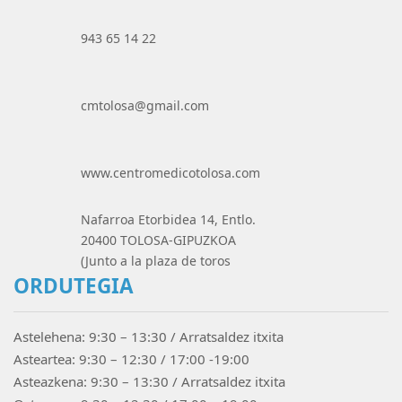
943 65 14 22
cmtolosa@gmail.com
www.centromedicotolosa.com
Nafarroa Etorbidea 14, Entlo.
20400 TOLOSA-GIPUZKOA
(Junto a la plaza de toros
ORDUTEGIA
Astelehena: 9:30 – 13:30 / Arratsaldez itxita
Asteartea: 9:30 – 12:30 / 17:00 -19:00
Asteazkena: 9:30 – 13:30 / Arratsaldez itxita