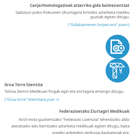
Canje/Homologazioak atzerriko gida baimenentzat
Gaitasun psiko-fisikoaren zihurtagiria lortzeko azterketa mediku
guztiak egiten ditugu.
(
“Gidabaimenen lorpen-era” joan>
)
Grua Torre lizentzia
Tolosa Zentro Medikuan frogak egin eta ziurtagiria emango dizugu.
(“Grua torre” lizentziara joan >
)
Federazioetako Ziurtagiri Medikuak
Kirol mota guztientzako “Federazio Lizentzia” lehenbiziko aldiz
ateratzeko edo berritzeko azterketa medikuak egiten ditugu, baita
urpeko ariketekin zerikusia daukatenak ere.