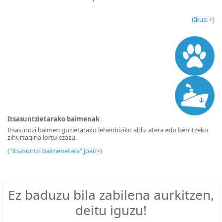
(
Ikusi >
)
Itsasuntzietarako baimenak
Itsasuntzi baimen guzietarako lehenbiziko aldiz atera edo berritzeko
zihurtagiria lortu ezazu.
(
“Itsasuntzi baimenetara” joan>
)
Ez baduzu bila zabilena aurkitzen,
deitu iguzu!