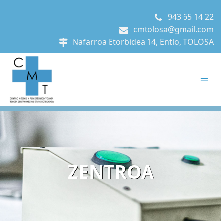
943 65 14 22
cmtolosa@gmail.com
Nafarroa Etorbidea 14, Entlo, TOLOSA
ZENTROA