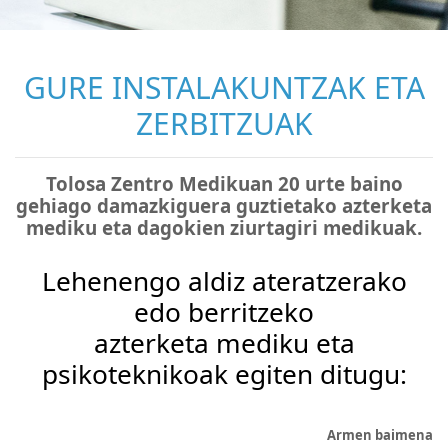
GURE INSTALAKUNTZAK ETA
ZERBITZUAK
Tolosa Zentro Medikuan 20 urte baino
gehiago damazkiguera guztietako azterketa
mediku eta dagokien ziurtagiri medikuak.
Lehenengo aldiz ateratzerako
edo berritzeko
azterketa mediku eta
psikoteknikoak egiten ditugu:
Armen baimena