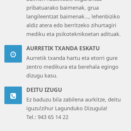
pribatuarako baimenak, grua
langileentzat baimenak…, lehenbiziko
aldiz atera edo berritzeko zihurtagiri
mediku eta psikoteknikoetan adituak.
AURRETIK TXANDA ESKATU
Aurretik txanda hartu eta etorri gure
zentro medikura eta berehala egingo
dizugu kasu.
DEITU IZUGU
Ez baduzu bila zabilena aurkitze, deitu
iguzu!zihur Lagunduko Dizugula!
Tel.: 943 65 14 22