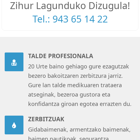
Zihur Lagunduko Dizugula!
Tel.: 943 65 14 22
TALDE PROFESIONALA
20 Urte baino gehiago gure ezagutzak
bezero bakoitzaren zerbitzura jarriz.
Gure lan talde medikuaren trataera
atseginak, bezeroa gustora eta
konfidantza giroan egotea errazten du.
ZERBITZUAK
Gidabaimenak, armentzako baimenak,
baimen nautikoak, segurantza