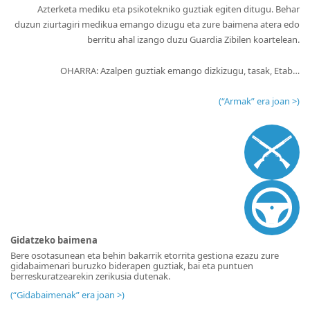
Azterketa mediku eta psikotekniko guztiak egiten ditugu. Behar
duzun ziurtagiri medikua emango dizugu eta zure baimena atera edo
berritu ahal izango duzu Guardia Zibilen koartelean.
OHARRA: Azalpen guztiak emango dizkizugu, tasak, Etab…
(“Armak” era joan >
)
Gidatzeko baimena
Bere osotasunean eta behin bakarrik etorrita gestiona ezazu zure
gidabaimenari buruzko biderapen guztiak, bai eta puntuen
berreskuratzearekin zerikusia dutenak.
(“Gidabaimenak” era joan >
)