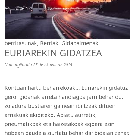
berritasunak
,
Berriak
,
Gidabaimenak
EURIAREKIN GIDATZEA
Non argitaratu 27 de ekaina de 2019
Kontuan hartu beharrekoak... Euriarekin gidatuz
gero, gidariak arreta handiagoa jarri behar du,
zoladura bustiaren gainean ibiltzeak dituen
arriskuak ekiditeko. Abiatu aurretik,
pneumatikoak eta haizetakoak egoera ezin
hobean daudela ziurtatu behar da; bidaian zehar,