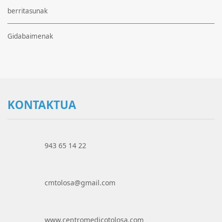
berritasunak
Gidabaimenak
KONTAKTUA
943 65 14 22
cmtolosa@gmail.com
www.centromedicotolosa.com