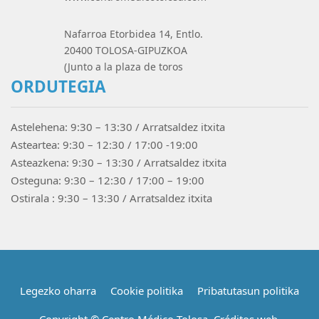
Nafarroa Etorbidea 14, Entlo.
20400 TOLOSA-GIPUZKOA
(Junto a la plaza de toros
ORDUTEGIA
Astelehena: 9:30 – 13:30 / Arratsaldez itxita
Asteartea: 9:30 – 12:30 / 17:00 -19:00
Asteazkena: 9:30 – 13:30 / Arratsaldez itxita
Osteguna: 9:30 – 12:30 / 17:00 – 19:00
Ostirala : 9:30 – 13:30 / Arratsaldez itxita
Legezko oharra
Cookie politika
Pribatutasun politika