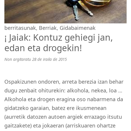
berritasunak
,
Berriak
,
Gidabaimenak
¡ Jaiak: Kontuz gehiegi jan,
edan eta drogekin!
Non argitaratu 28 de iraila de 2015
Ospakizunen ondoren, arreta berezia izan behar
dugu zenbait ohiturekin: alkohola, nekea, loa …
Alkohola eta drogen eragina oso nabarmena da
gidatzeko garaian, batez ere ikusmenean
(aurretik datozen autoen argiek errazago itsutu
gaitzakete) eta jokaeran (arriskuaren ohartze