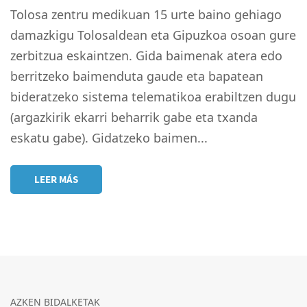
Tolosa zentru medikuan 15 urte baino gehiago
damazkigu Tolosaldean eta Gipuzkoa osoan gure
zerbitzua eskaintzen. Gida baimenak atera edo
berritzeko baimenduta gaude eta bapatean
bideratzeko sistema telematikoa erabiltzen dugu
(argazkirik ekarri beharrik gabe eta txanda
eskatu gabe). Gidatzeko baimen...
LEER MÁS
AZKEN BIDALKETAK