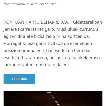
Non argitaratu 26 de apirila de 2017
KONTUAN HARTU BEHARREKOA... Gidatzerakoan
jarrera txarra izanez gero, muskuluak zurrundu
egiten dira eta bizkarreko mina sortzen da.
Horregatik, oso garrantzitsua da eserlekuen
posizioa graduatzea, bai eserlekua bera bai
eserleku-bizkarrarena, besoek eta hankek eroso
jardun dezaten; gustura gidatzek...
LEER MÁS