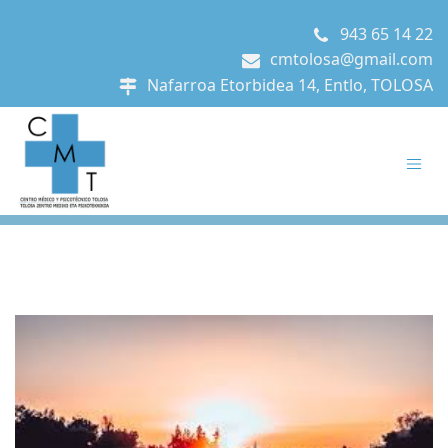
943 65 14 22
cmtolosa@gmail.com
Nafarroa Etorbidea 14, Entlo, TOLOSA