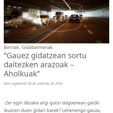
Berriak
,
Gidabaimenak
“Gauez gidatzean sortu
daitezken arazoak –
Aholkuak”
Non argitaratu 30 de urtarrila de 2016
-Zer egin dezake argi gutxi dagoenean gaizki
ikusten duen gidari batek? Lehenengo gauza,