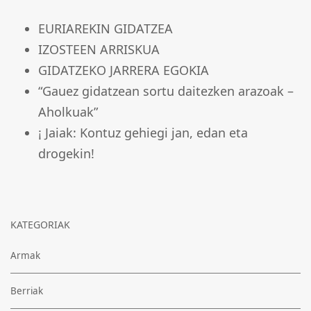
EURIAREKIN GIDATZEA
IZOSTEEN ARRISKUA
GIDATZEKO JARRERA EGOKIA
“Gauez gidatzean sortu daitezken arazoak –
Aholkuak”
¡ Jaiak: Kontuz gehiegi jan, edan eta
drogekin!
KATEGORIAK
Armak
Berriak