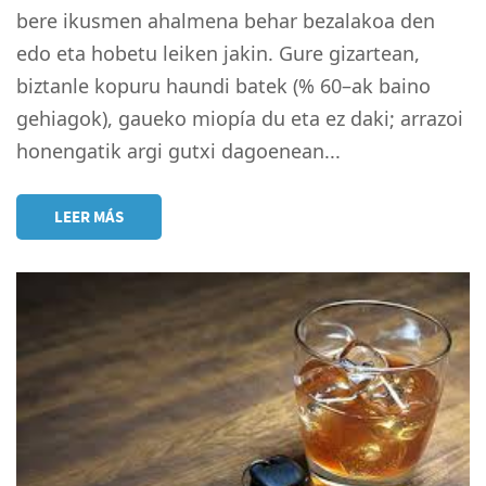
bere ikusmen ahalmena behar bezalakoa den
edo eta hobetu leiken jakin. Gure gizartean,
biztanle kopuru haundi batek (% 60–ak baino
gehiagok), gaueko miopía du eta ez daki; arrazoi
honengatik argi gutxi dagoenean...
LEER MÁS