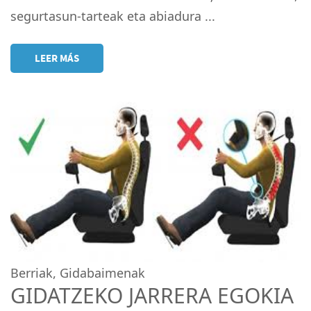
segurtasun-tarteak eta abiadura ...
LEER MÁS
Berriak
,
Gidabaimenak
GIDATZEKO JARRERA EGOKIA