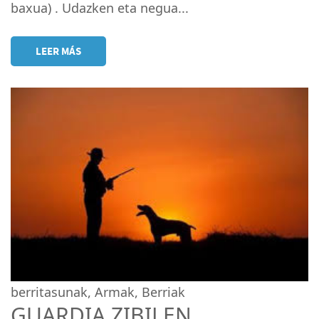
baxua) . Udazken eta negua...
LEER MÁS
berritasunak
,
Armak
,
Berriak
GUARDIA ZIBILEN