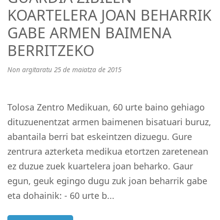
KOARTELERA JOAN BEHARRIK
GABE ARMEN BAIMENA
BERRITZEKO
Non argitaratu 25 de maiatza de 2015
Tolosa Zentro Medikuan, 60 urte baino gehiago
dituzuenentzat armen baimenen bisatuari buruz,
abantaila berri bat eskeintzen dizuegu. Gure
zentrura azterketa medikua etortzen zaretenean
ez duzue zuek kuartelera joan beharko. Gaur
egun, geuk egingo dugu zuk joan beharrik gabe
eta dohainik: - 60 urte b...